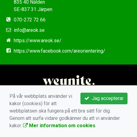
835 40 Nälden
SE-837 31 Järpen
070-272 72 66
info@areok.se
https://www.areok.se/
https://www.facebook.com/areorientering/
På vår webbplats använder vi
Jag accepterar
kakor (cookies) för att
webbplatsen ska fungera på ett bra sätt för dig.
Genom att surfa vidare godkänner du att vi använder
kakor.
Mer information om cookies
.