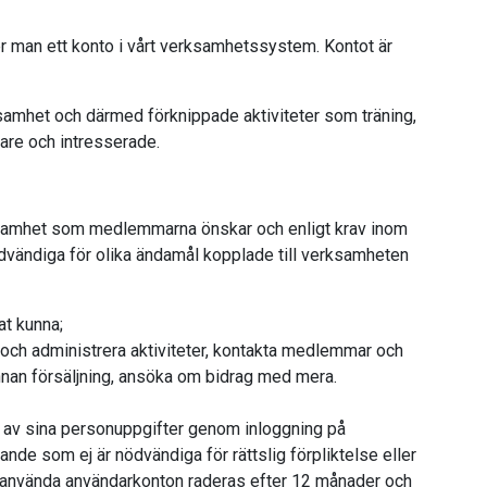
er man ett konto i vårt verksamhetssystem. Kontot är
ksamhet och därmed förknippade aktiviteter som träning,
dare och intresserade.
rksamhet som medlemmarna önskar och enligt krav inom
dvändiga för olika ändamål kopplade till verksamheten
at kunna;
 och administrera aktiviteter, kontakta medlemmar och
nnan försäljning, ansöka om bidrag med mera.
g av sina personuppgifter genom inloggning på
nde som ej är nödvändiga för rättslig förpliktelse eller
t oanvända användarkonton raderas efter 12 månader och