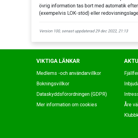
övrig information tas bort med automatik efter
(exempelvis LOK-stöd) eller redovisningslagen
Version 100, senast uppdaterad 29 dec 2022, 21:13
VIKTIGA LÄNKAR
AKTU
Medlems -och användarvillkor
Fjäll
Bokningsvillkor
Inbjuda
Dataskyddsförordningen (GDPR)
Intres
Mer information om cookies
Åre vär
Klubb