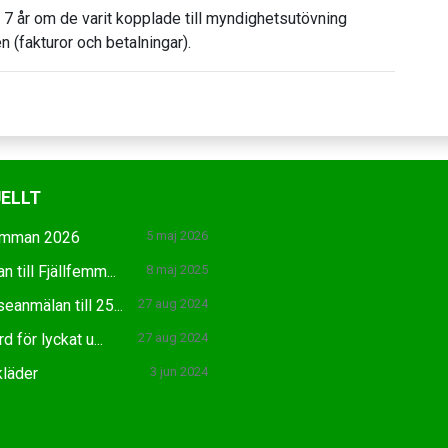
 7 år om de varit kopplade till myndighetsutövning
 (fakturor och betalningar).
ELLT
femman 2026
5 maj 2026
n till Fjällfemm...
8 maj 2025
seanmälan till 25...
27 aug 2024
d för lyckat u...
27 aug 2024
kläder
3 jun 2024