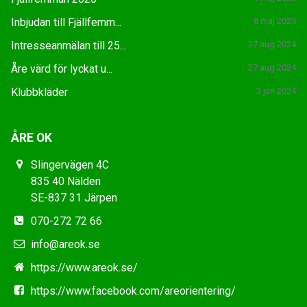
Inbjudan till Fjällfemm...
8 maj 2025
Intresseanmälan till 25...
27 aug 2024
Åre värd för lyckat u...
27 aug 2024
Klubbkläder
3 jun 2024
ÅRE OK
Slingervägen 4C
835 40 Nälden
SE-837 31 Järpen
070-272 72 66
info@areok.se
https://www.areok.se/
https://www.facebook.com/areorientering/