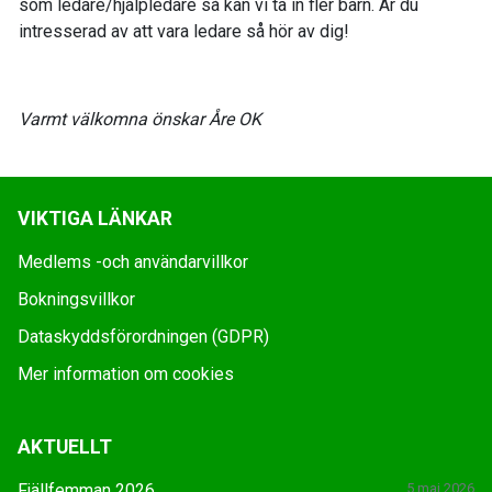
som ledare/hjälpledare så kan vi ta in fler barn. Är du
intresserad av att vara ledare så hör av dig!
Varmt välkomna önskar Åre OK
VIKTIGA LÄNKAR
Medlems -och användarvillkor
Bokningsvillkor
Dataskyddsförordningen (GDPR)
Mer information om cookies
AKTUELLT
Fjällfemman 2026
5 maj 2026