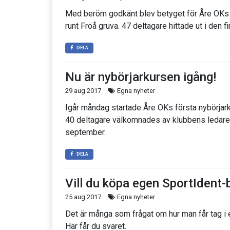
Med beröm godkänt blev betyget för Åre OKs 
runt Fröå gruva. 47 deltagare hittade ut i den f
DELA
Nu är nybörjarkursen igång!
29 aug 2017
Egna nyheter
Igår måndag startade Åre OKs första nybörjarku
40 deltagare välkomnades av klubbens ledare.
september.
DELA
Vill du köpa egen SportIdent-
25 aug 2017
Egna nyheter
Det är många som frågat om hur man får tag i 
Här får du svaret.