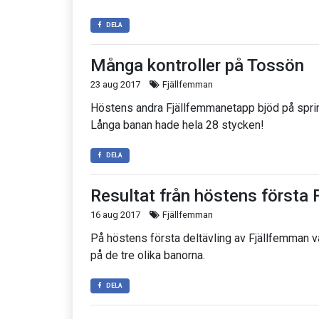
DELA
Många kontroller på Tossön
23 aug 2017
Fjällfemman
Höstens andra Fjällfemmanetapp bjöd på spri
Långa banan hade hela 28 stycken!
DELA
Resultat från höstens första
16 aug 2017
Fjällfemman
På höstens första deltävling av Fjällfemman v
på de tre olika banorna.
DELA