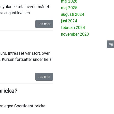
maj 2026
nyritade karta över området
maj 2025
ina augustikvällen.
augusti 2024
juni 2024
Läs mer
februari 2024
november 2023
Vis
rs. Intresset var stort, över
 Kursen fortsätter under hela
Läs mer
bricka?
en egen SportIdent-bricka.