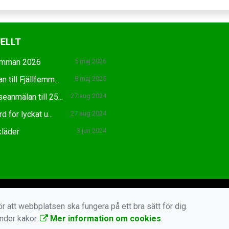
ELLT
femman 2026
5 maj 2026
n till Fjällfemm...
8 maj 2025
seanmälan till 25...
27 aug 2024
d för lyckat u...
27 aug 2024
kläder
3 jun 2024
r att webbplatsen ska fungera på ett bra sätt för dig.
änder kakor.
Mer information om cookies
.