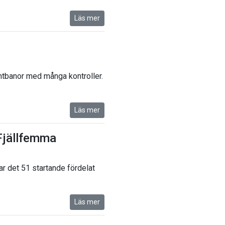
Läs mer
ntbanor med många kontroller.
Läs mer
 Fjällfemma
ar det 51 startande fördelat
Läs mer