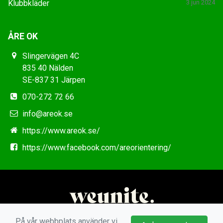
Klubbkläder
3 jun 2024
ÅRE OK
Slingervägen 4C
835 40 Nälden
SE-837 31 Järpen
070-272 72 66
info@areok.se
https://www.areok.se/
https://www.facebook.com/areorientering/
På vår webbplats använder vi